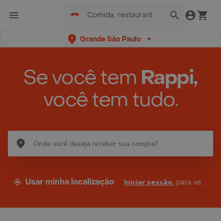
Grande São Paulo
Se você tem
Rappi,
você tem tudo.
Usar minha localização
Iniciar sessão.
para ver seus endereços