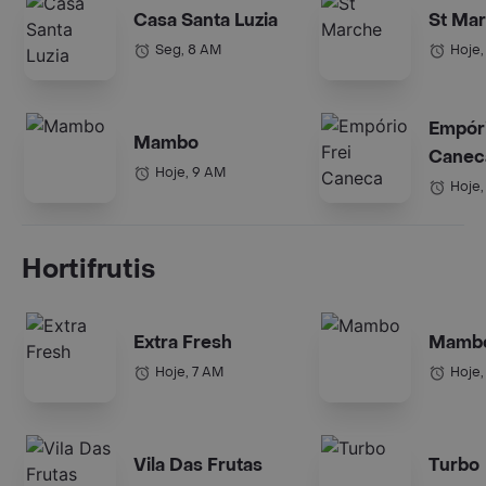
Casa Santa Luzia
St Ma
Seg, 8 AM
Hoje,
Empóri
Mambo
Canec
Hoje, 9 AM
Hoje,
Hortifrutis
Extra Fresh
Mamb
Hoje, 7 AM
Hoje,
Vila Das Frutas
Turbo