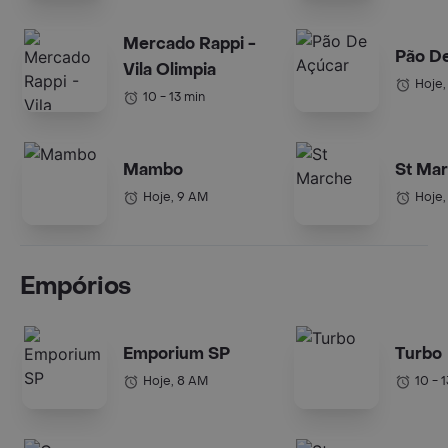
Mercado Rappi -
Pão D
Vila Olimpia
Hoje,
10 - 13 min
Mambo
St Ma
Hoje, 9 AM
Hoje,
Empórios
Emporium SP
Turbo
Hoje, 8 AM
10 - 