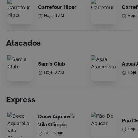
Carrefour Hiper
Carref
Hoje, 8 AM
Hoje,
Atacados
Sam's Club
Assaí 
Hoje, 8 AM
Hoje,
Express
Doce Aquarella
Pão D
Vila Olimpia
Hoje,
10 - 13 min