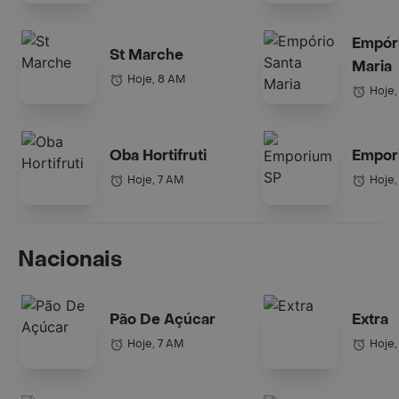
Empór
St Marche
Maria
Hoje, 8 AM
Hoje,
Oba Hortifruti
Empor
Hoje, 7 AM
Hoje,
Nacionais
Pão De Açúcar
Extra
Hoje, 7 AM
Hoje,