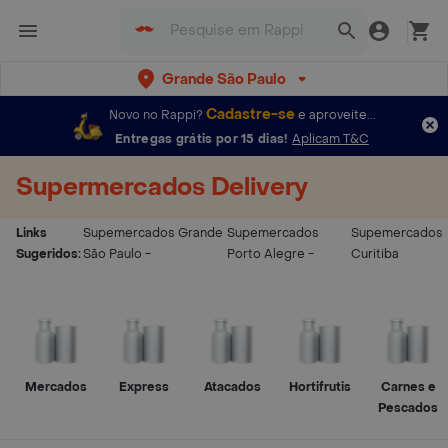
Grande São Paulo
Cadastre-se
Novo no Rappi?
e aproveite...
Entregas grátis por 15 dias!
Aplicam T&C
Supermercados Delivery
Links
Supemercados Grande
Supemercados
Supemercados
Sugeridos:
São Paulo
-
Porto Alegre
-
Curitiba
Mercados
Express
Atacados
Hortifrutis
Carnes e
Pescados