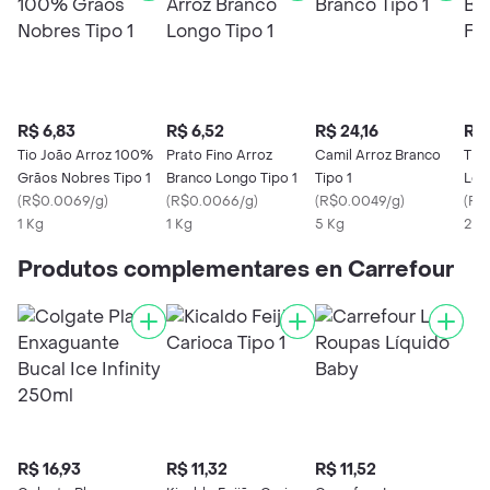
R$ 6,83
R$ 6,52
R$ 24,16
R$ 
Tio João Arroz 100%
Prato Fino Arroz
Camil Arroz Branco
Tio
Grãos Nobres Tipo 1
Branco Longo Tipo 1
Tipo 1
Lon
(
R$0.0069/g
)
(
R$0.0066/g
)
(
R$0.0049/g
)
(
R$
1 Kg
1 Kg
5 Kg
2 K
Produtos complementares en Carrefour
R$ 16,93
R$ 11,32
R$ 11,52