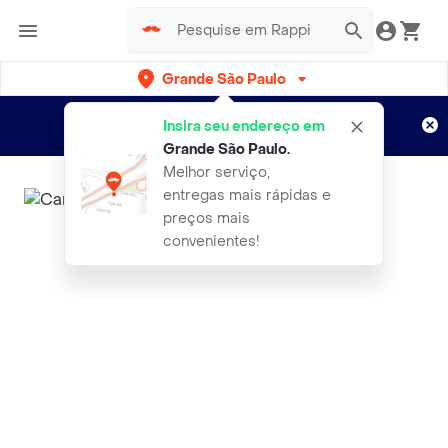
Grande São Paulo
Cadastre-se
Novo no Rappi?
e aproveite...
Insira seu endereço em
Entregas grátis por 15 dias!
Aplicam T&C
Grande São Paulo
.
Melhor serviço,
entregas mais rápidas e
preços mais
convenientes!