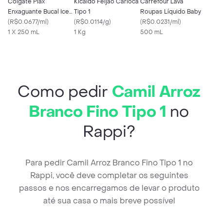
Colgate Plax
Kicaldo Feijão Carioca
Carrefour Lava
Enxaguante Bucal Ice
Tipo 1
Roupas Líquido Baby
Infinity 250ml
(
R$0.0677/ml
)
(
R$0.0114/g
)
(
R$0.0231/ml
)
1 X 250 mL
1 Kg
500 mL
Como pedir
Camil Arroz
Branco Fino Tipo 1
no
Rappi?
Para pedir Camil Arroz Branco Fino Tipo 1 no
Rappi, você deve completar os seguintes
passos e nos encarregamos de levar o produto
até sua casa o mais breve possível