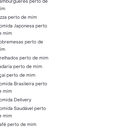
ambúrgueres perto de
im
izza perto de mim
omida Japonesa perto
e mim
obremesas perto de
im
relhados perto de mim
adaria perto de mim
çaí perto de mim
omida Brasileira perto
e mim
omida Delivery
omida Saudável perto
e mim
afé perto de mim