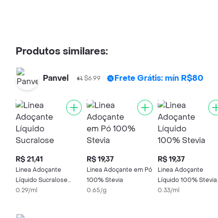
Produtos similares:
Panvel
Frete Grátis: mín R$80
$6.99
R$ 21,41
R$ 19,37
R$ 19,37
Linea Adoçante
Linea Adoçante em Pó
Linea Adoçante
Líquido Sucralose
100% Stevia
Líquido 100% Stevia
Gotas 75ml
0.29/ml
0.65/g
60ml
0.33/ml