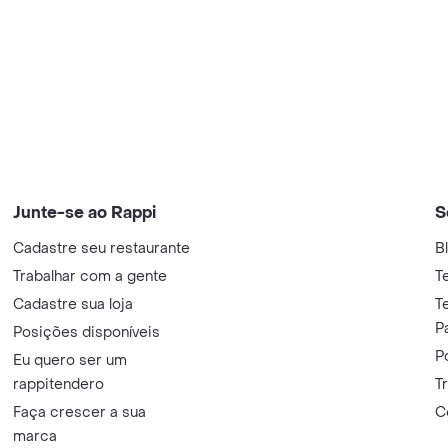
Junte-se ao Rappi
S
Cadastre seu restaurante
B
Trabalhar com a gente
T
Cadastre sua loja
T
P
Posições disponíveis
P
Eu quero ser um
rappitendero
T
Faça crescer a sua
C
marca