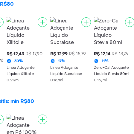
n R$80
R$ 12,43
R$ 17,90
R$ 12,99
R$ 15,79
R$ 12,14
R$ 13,76
Pó
-
30
%
-
17
%
-
11
%
Linea Adoçante
Linea Adoçante
Zero-Cal Adoçante
Líquido Xilitol e
Líquido Sucralose
Líquido Stevia 80ml
Sucralose
0.21/ml
Gotas 75ml
0.18/ml
0.16/ml
átis: mín R$80