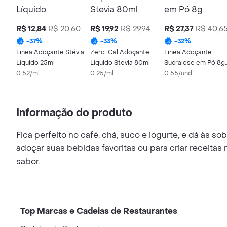
R$ 12,84
R$ 20,60
R$ 19,92
R$ 29,94
R$ 27,37
R$ 40,6
-
37
%
-
33
%
-
32
%
Linea Adoçante Stévia
Zero-Cal Adoçante
Linea Adoçante
Líquido 25ml
Líquido Stevia 80ml
Sucralose em Pó 8g
0.52/ml
0.25/ml
Pack 3x50 Envelope
0.55/und
Informação do produto
Fica perfeito no café, chá, suco e iogurte, e dá às s
adoçar suas bebidas favoritas ou para criar receita
sabor.
Top Marcas e Cadeias de Restaurantes