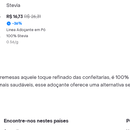
5
R$ 16,73
R$ 26,31
-
36
%
Linea Adoçante em Pó
100% Stevia
s
0.56/g
obremesas aquele toque refinado das confeitarias, é 100% n
s mais saudáveis, esse adoçante oferece uma alternativa 
Encontre-nos nestes países
P