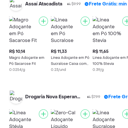
Assaí Atacadista
Frete Grátis: mí
$9.99
R$ 10,14
R$ 11,33
R$ 11,65
Magro Adoçante em
Linea Adoçante em Pó
Linea Adoçante em 
Pó Sacarose Fit
Sucralose Caixa com
100% Stevia
0.0254/g
50 Sachês 0.8g
0.23/und
0.39/g
Drogaria Nova Esperança
Frete Gr
$7.99