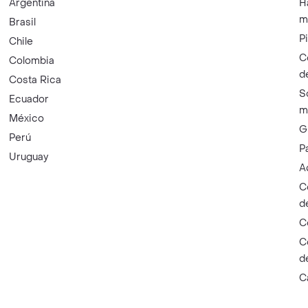
Argentina
H
m
Brasil
P
Chile
C
Colombia
d
Costa Rica
S
Ecuador
m
México
G
Perú
P
Uruguay
A
C
d
C
C
d
C