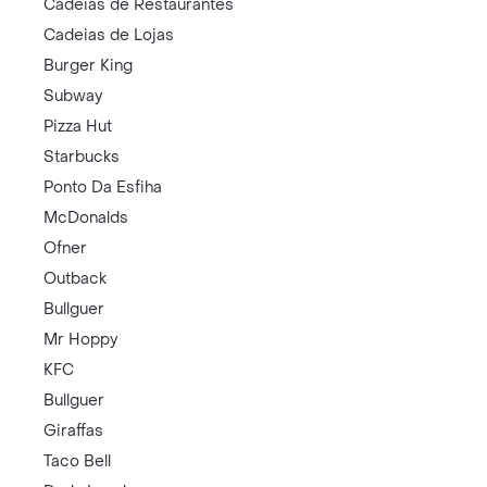
Cadeias de Restaurantes
Cadeias de Lojas
Burger King
Subway
Pizza Hut
Starbucks
Ponto Da Esfiha
McDonalds
Ofner
Outback
Bullguer
Mr Hoppy
KFC
Bullguer
Giraffas
Taco Bell