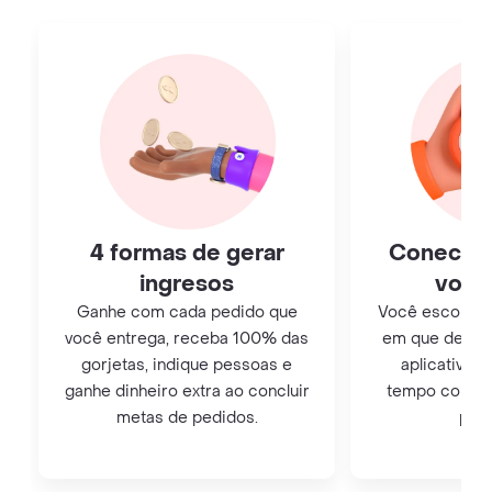
4 formas de gerar
Conecte
ingresos
você
Ganhe com cada pedido que
Você escolhe o 
você entrega, receba 100% das
em que deseja
gorjetas, indique pessoas e
aplicativo. 
ganhe dinheiro extra ao concluir
tempo como m
metas de pedidos.
para