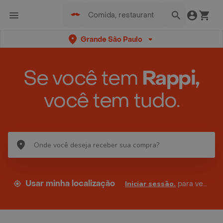
Grande São Paulo
Se você tem
Rappi,
você tem tudo.
Usar minha localização
Iniciar sessão.
para ver seus endereços