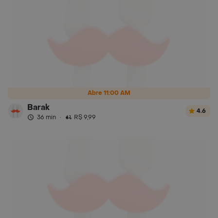
Abre 11:00 AM
Barak
4.6
36 min
·
R$ 9,99