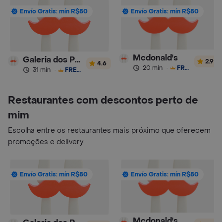
Envío Gratis: mín R$80
Envío Gratis: mín R$80
Mcdonald's
Galeria dos Pães
2.9
4.6
20 min
·
FRETE GRÁTIS
31 min
·
FRETE GRÁTIS
Restaurantes com descontos perto de
mim
Escolha entre os restaurantes mais próximo que oferecem
promoções e delivery
Envío Gratis: mín R$80
Envío Gratis: mín R$80
Mcdonald's