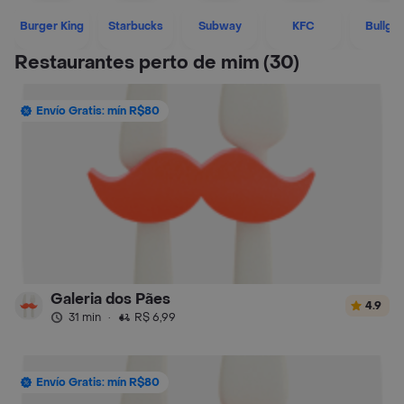
Burger King
Starbucks
Subway
KFC
Bullgu
Restaurantes perto de mim
(30)
Envío Gratis: mín R$80
Galeria dos Pães
4.9
31 min
·
R$ 6,99
Envío Gratis: mín R$80