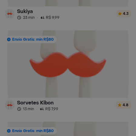
Sukiya
4.3
23 min
·
R$ 9,99
Envío Gratis: mín R$80
Sorvetes Kibon
4.8
13 min
·
R$ 7,99
Envío Gratis: mín R$80