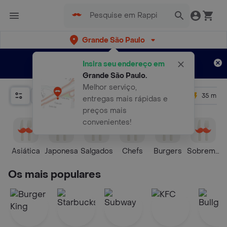
Grande São Paulo
Cadastre-me
Novo no Rappi?
e aproveite...
Insira seu endereço em
Entregas grátis por 15 dias!
Aplicam T&C
Grande São Paulo
.
Melhor serviço,
Relevância
Promos
+ 4.5
35 mins
entregas mais rápidas e
preços mais
convenientes!
Asiática
Japonesa
Salgados
Chefs
Burgers
Sobremes
Os mais populares