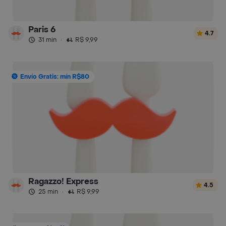
Paris 6
4.7
31 min
·
R$ 9,99
Envío Gratis: mín R$80
Ragazzo! Express
4.5
25 min
·
R$ 9,99