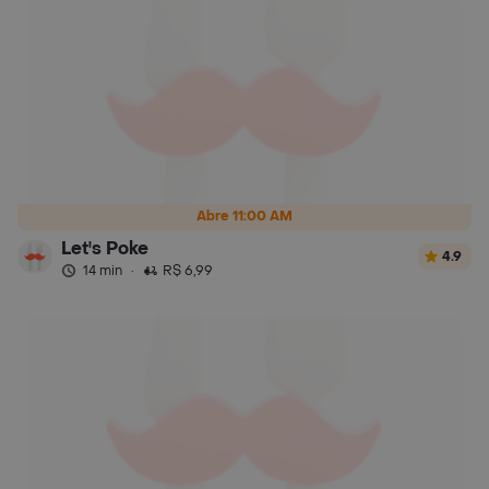
Abre 11:00 AM
Let's Poke
4.9
14 min
·
R$ 6,99