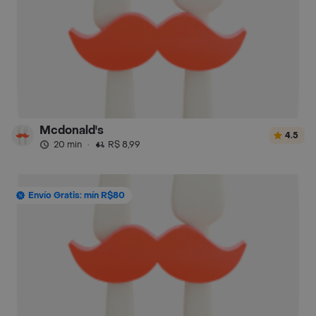
Mcdonald's
4.5
20 min
·
R$ 8,99
Envío Gratis: mín R$80