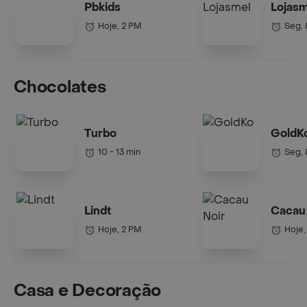
Pbkids
Lojasm
Hoje, 2 PM
Seg,
Chocolates
Turbo
GoldK
10 - 13 min
Seg,
Lindt
Cacau 
Hoje, 2 PM
Hoje,
Casa e Decoração