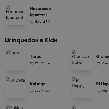
Nespresso
Iguatemi
Hoje, 2 PM
Brinquedos e Kids
Turbo
Grana
10 - 13 min
34 mi
Kalunga
Ri Hap
Seg, 9 AM
Hoje,