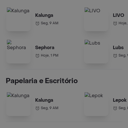
Kalunga
LIVO
Seg, 9 AM
Hoje,
Sephora
Lubs
Hoje, 1 PM
Seg,
Papelaria e Escritório
Kalunga
Lepok
Seg, 9 AM
Seg,