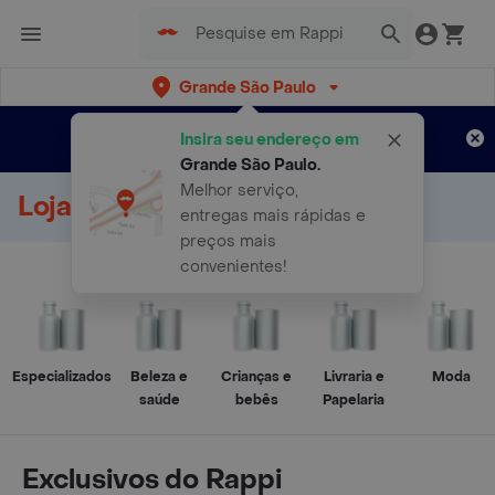
Grande São Paulo
Cadastre-se
Novo no Rappi?
e aproveite...
Insira seu endereço em
Entregas grátis por 15 dias!
Aplicam T&C
Grande São Paulo
.
Melhor serviço,
Loja Online
entregas mais rápidas e
preços mais
convenientes!
Especializados
Beleza e
Crianças e
Livraria e
Moda
saúde
bebês
Papelaria
Exclusivos do Rappi