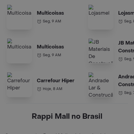
Multicoisas
Lojasm
Seg, 9 AM
Seg,
JB Mat
Multicoisas
Const
Seg, 9 AM
Seg,
Andrad
Carrefour Hiper
Const
Hoje, 8 AM
Seg, 
Rappi Mall no Brasil