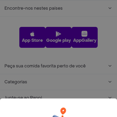
Encontre-nos nestes países
App Store
Google play
AppGallery
Peça sua comida favorita perto de você
Categorias
Junte-se ao Rappi
Sobre Rappi