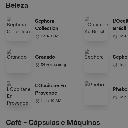
Beleza
Sephora
L'Occi
Collection
Brésil
Hoje, 1 PM
Hoje,
Granado
Sepho
34 min ou prog.
Hoje,
L'Occitane En
Phebo
Provence
Hoje,
Hoje, 10 AM
Café - Cápsulas e Máquinas