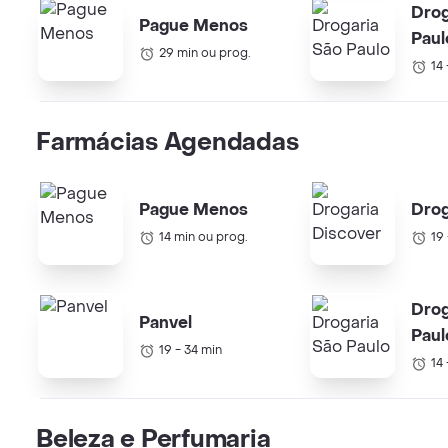
Drog
Pague Menos
Paul
29 min ou prog.
14
Farmácias Agendadas
Pague Menos
Drog
14 min ou prog.
19
Drog
Panvel
Paul
19 - 34 min
14
Beleza e Perfumaria