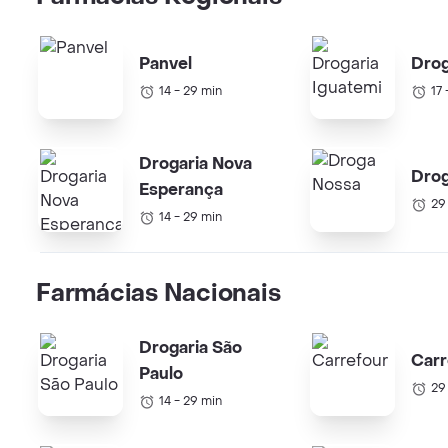
Panvel
Drog
14 - 29 min
17 
Drogaria Nova
Dro
Esperança
29
14 - 29 min
Farmácias Nacionais
Drogaria São
Carr
Paulo
29
14 - 29 min