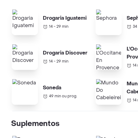
Drogaria Iguatemi
Sep
14 - 29 min
34
L'Oc
Drogaria Discover
Pro
14 - 29 min
14
Mun
Soneda
Cabe
49 min ou prog.
14
Suplementos