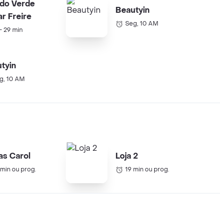
do Verde
Beautyin
r Freire
Seg, 10 AM
 - 29 min
tyin
g, 10 AM
as Carol
Loja 2
 min ou prog.
19 min ou prog.