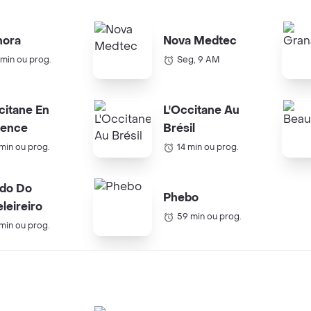
hora
Nova Medtec
 min ou prog.
Seg, 9 AM
citane En
L'Occitane Au
vence
Brésil
 min ou prog.
14 min ou prog.
do Do
Phebo
leireiro
59 min ou prog.
 min ou prog.