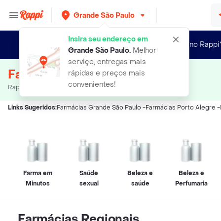
Grande São Paulo
Insira seu endereço em
Novo no Rappi
Grande São Paulo
.
Melhor
serviço, entregas mais
Farmácias 24hs Delivery
rápidas e preços mais
convenientes!
Rappi
Farmácia Delivery
Links Sugeridos:
Farmácias Grande São Paulo
-
Farmácias Porto Alegre
-
Farma em
Saúde
Beleza e
Beleza e
Minutos
sexual
saúde
Perfumaria
Farmácias Regionais