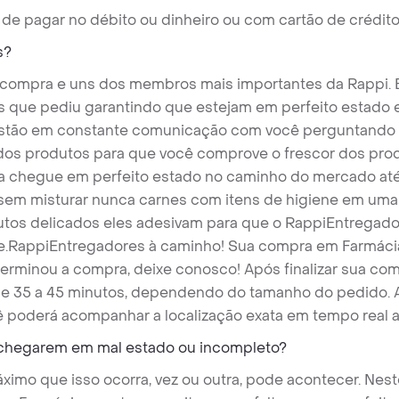
 de pagar no débito ou dinheiro ou com cartão de crédito
s?
 compra e uns dos membros mais importantes da Rappi. E
s que pediu garantindo que estejam em perfeito estado
tão em constante comunicação com você perguntando su
s dos produtos para que você comprove o frescor dos pro
 chegue em perfeito estado no caminho do mercado até
 sem misturar nunca carnes com itens de higiene em um
utos delicados eles adesivam para que o RappiEntregado
e.
RappiEntregadores à caminho! Sua compra em Farmácia
terminou a compra, deixe conosco! Após finalizar sua co
e 35 a 45 minutos, dependendo do tamanho do pedido. A
ê poderá acompanhar a localização exata em tempo real a
 chegarem em mal estado ou incompleto?
imo que isso ocorra, vez ou outra, pode acontecer. Nest