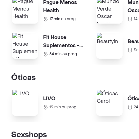
Pague Menos
Mun
Health
Osca
17 min ou prog.
14
Fit House
Beau
Suplementos -
Se
Itaim
54 min ou prog.
Óticas
LIVO
Ótic
19 min ou prog.
24
Sexshops