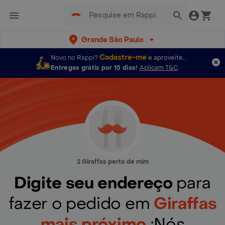
Grande São Paulo
Cadastre-me
Novo no Rappi?
e aproveite...
Entregas grátis por 15 dias!
Aplicam T&C
2 Giraffas perto de mim
Digite seu endereço
para
fazer o pedido em
Giraffas
mais próximo
¡Nós