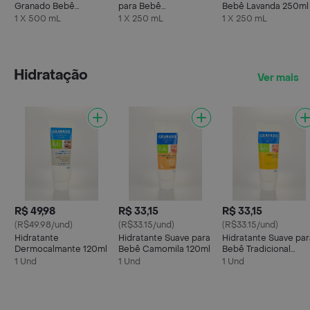
Granado Bebê
para Bebê
Bebê Lavanda 250ml
Camomila 500ml
Hipoalérgico
1 X 500 mL
1 X 250 mL
1 X 250 mL
Hidratação
Ver mais
R$ 49,98
R$ 33,15
R$ 33,15
(R$49.98/und)
(R$33.15/und)
(R$33.15/und)
Hidratante
Hidratante Suave para
Hidratante Suave par
Dermocalmante 120ml
Bebê Camomila 120ml
Bebê Tradicional
120ml
1 Und
1 Und
1 Und