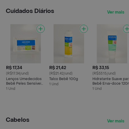
Cuidados Diários
Ver mais
R$ 17,34
R$ 21,42
R$ 33,15
(R$17.34/und)
(R$21.42/und)
(R$33.15/und)
Lenços Umedecidos
Talco Bebê 100g
Hidratante Suave par
Bebê Peles Sensíveis
Bebê Erva-doce 120
1 Und
- 50 unidades
1 Und
1 Und
Cabelos
Ver mais