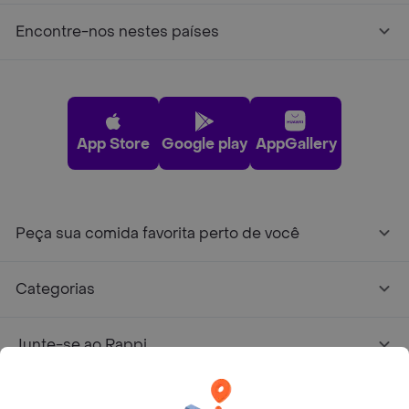
Encontre-nos nestes países
App Store
Google play
AppGallery
Peça sua comida favorita perto de você
Categorias
Junte-se ao Rappi
Sobre Rappi