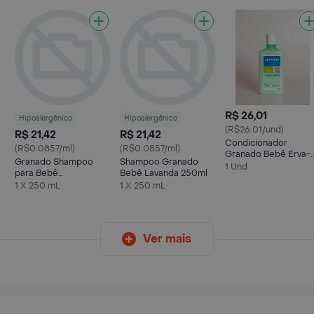
R$ 26,01
Hipoalergênico
Hipoalergênico
(R$26.01/und)
R$ 21,42
R$ 21,42
Condicionador
(R$0.0857/ml)
(R$0.0857/ml)
Granado Bebê Erva-
Granado Shampoo
Shampoo Granado
doce 250ml
1 Und
para Bebê
Bebê Lavanda 250ml
Hipoalérgico
1 X 250 mL
1 X 250 mL
Ver mais