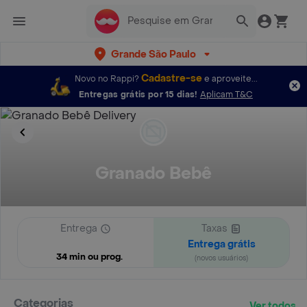
Grande São Paulo
Cadastre-se
Novo no Rappi?
e aproveite...
Entregas grátis por 15 dias!
Aplicam T&C
Granado Bebê
Entrega
Taxas
Entrega grátis
34 min ou prog.
(novos usuários)
Categorias
Ver todos