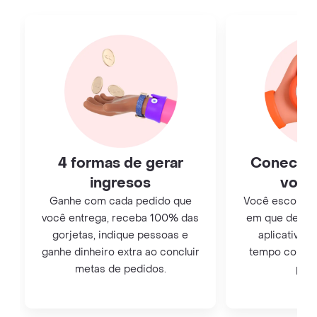
4 formas de gerar
Conecte
ingresos
você
Ganhe com cada pedido que
Você escolhe o 
você entrega, receba 100% das
em que deseja
gorjetas, indique pessoas e
aplicativo. 
ganhe dinheiro extra ao concluir
tempo como m
metas de pedidos.
para