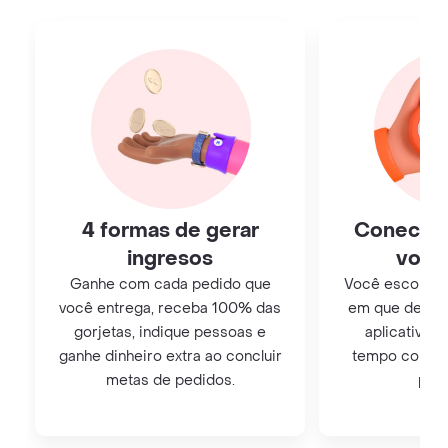
4 formas de gerar
Conecte
ingresos
você
Ganhe com cada pedido que
Você escolhe o 
você entrega, receba 100% das
em que deseja
gorjetas, indique pessoas e
aplicativo. 
ganhe dinheiro extra ao concluir
tempo como m
metas de pedidos.
para