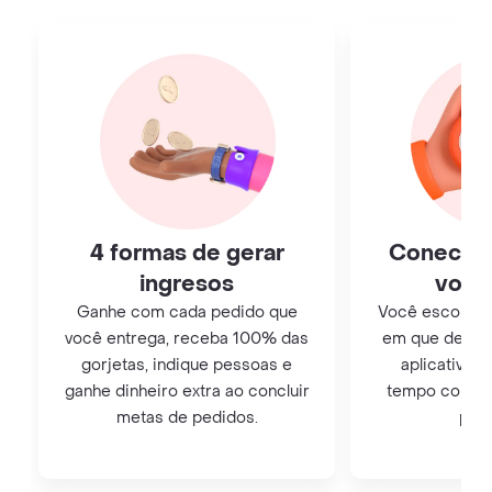
4 formas de gerar
Conecte
ingresos
você
Ganhe com cada pedido que
Você escolhe o 
você entrega, receba 100% das
em que deseja
gorjetas, indique pessoas e
aplicativo. 
ganhe dinheiro extra ao concluir
tempo como m
metas de pedidos.
para