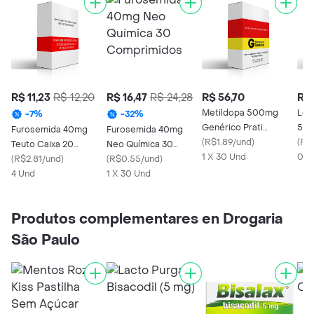
R$ 11,23
R$ 12,20
R$ 16,47
R$ 24,28
R$ 56,70
R$ 
Metildopa 500mg
Los
-
7
%
-
32
%
Genérico Prati
50m
Furosemida 40mg
Furosemida 40mg
Donaduzzi 30
(
R$1.89/und
)
Don
(
R$
Teuto Caixa 20
Neo Química 30
Comprimidos
1 X 30 Und
Com
0 U
Comprimidos
(
R$2.81/und
)
Comprimidos
(
R$0.55/und
)
Revestidos
Rev
4 Und
1 X 30 Und
Produtos complementares en Drogaria
São Paulo