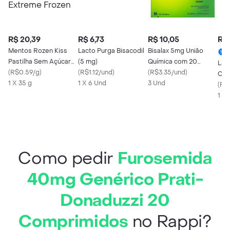
R$ 20,39
R$ 6,73
R$ 10,05
R$ 
Mentos Rozen Kiss
Lacto Purga Bisacodil
Bisalax 5mg União
Pastilha Sem Açúcar
(5 mg)
Química com 20
Lac
Extreme Frozen
(
R$0.59/g
)
(
R$1.12/und
)
Drágeas
(
R$3.35/und
)
Com
1 X 35 g
1 X 6 Und
3 Und
(
R$
1 X 
Como pedir
Furosemida
40mg Genérico Prati-
Donaduzzi 20
Comprimidos
no Rappi?