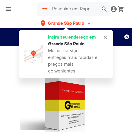
Grande São Paulo
Cadastre-se
Novo no Rappi?
e aproveite...
Insira seu endereço em
Entregas grátis por 15 dias!
Aplicam T&C
Grande São Paulo
.
Melhor serviço,
entregas mais rápidas e
preços mais
convenientes!