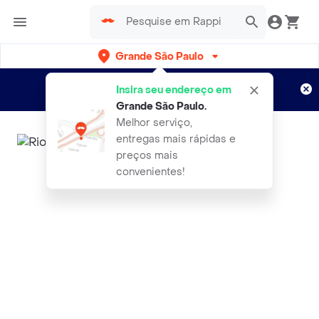
Grande São Paulo
Cadastre-se
Novo no Rappi?
e aproveite...
Insira seu endereço em
Entregas grátis por 15 dias!
Aplicam T&C
Grande São Paulo
.
Melhor serviço,
entregas mais rápidas e
preços mais
convenientes!