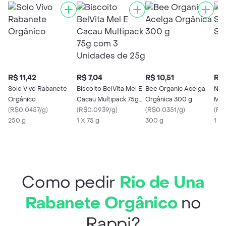
R$ 11,42
R$ 7,04
R$ 10,51
R$ 
Solo Vivo Rabanete
Biscoito BelVita Mel E
Bee Organic Acelga
Nes
Orgânico
Cacau Multipack 75g
Orgânica 300 g
Mat
(
R$0.0457/g
)
com 3 Unidades de
(
R$0.0939/g
)
(
R$0.0351/g
)
(
R$
250 g
25g
1 X 75 g
300 g
1 X 
Como pedir
Rio de Una
Rabanete Orgânico
no
Rappi?