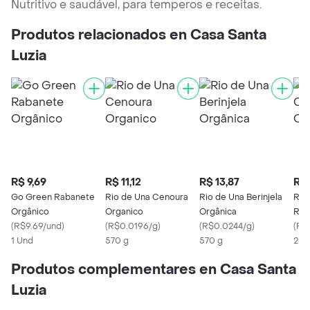
Nutritivo e saudável, para temperos e receitas.
Produtos relacionados en Casa Santa
Luzia
R$ 9,69
R$ 11,12
R$ 13,87
R$ 
Go Green Rabanete
Rio de Una Cenoura
Rio de Una Berinjela
Rio
Orgânico
Organico
Orgânica
Rdu
(
R$9.69/und
)
(
R$0.0196/g
)
(
R$0.0244/g
)
(
R$
1 Und
570 g
570 g
280
Produtos complementares en Casa Santa
Luzia