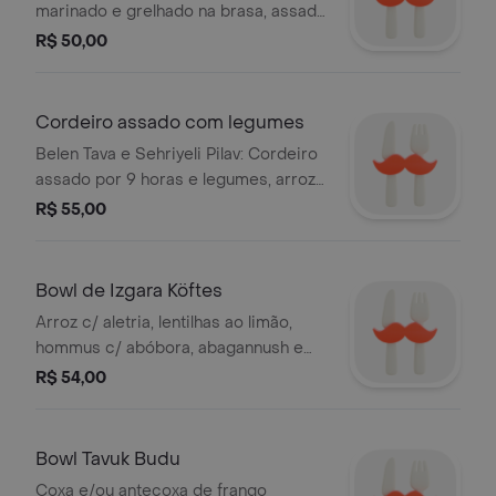
marinado e grelhado na brasa, assado
na sequência com legumes.
R$ 50,00
Acompanha Cacik (iogurte cremoso,
pepino e ervas) refrescando o
paladar e pão do Dia feito na casa.
Cordeiro assado com legumes
Belen Tava e Sehriyeli Pilav: Cordeiro
assado por 9 horas e legumes, arroz
com aletria, purê de berinjela e pão
R$ 55,00
do Dia feito na casa.
Bowl de Izgara Köftes
Arroz c/ aletria, lentilhas ao limão,
hommus c/ abóbora, abagannush e
pão.
R$ 54,00
Bowl Tavuk Budu
Coxa e/ou antecoxa de frango