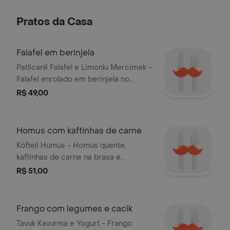
carne, tomate fresco, cebolas, ervas
e melaço de romã.
Pratos da Casa
Falafel em berinjela
Patlicanli Falafel e Limonlu Mercimek -
Falafel enrolado em berinjela no
espeto e brasa, acompanhado por
R$ 49,00
lentilhas ao limão e tahine. Inclui pão
do Dia feito na casa.
Homus com kaftinhas de carne
Köfteli Humus - Homus quente,
kaftinhas de carne na brasa e
manteiga derretida. Pão do Dia feito
R$ 51,00
na casa.
Frango com legumes e cacik
Tavuk Kavurma e Yogurt - Frango