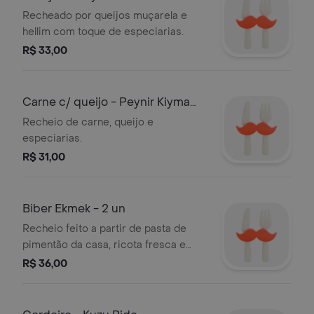
Recheado por queijos muçarela e
hellim com toque de especiarias.
R$ 33,00
Carne c/ queijo - Peynir Kiyma
Pide
Recheio de carne, queijo e
especiarias.
R$ 31,00
Biber Ekmek - 2 un
Recheio feito a partir de pasta de
pimentão da casa, ricota fresca e
zaatar, à moda da atual Antakya, no sul
R$ 36,00
da Turquia. Massa delicada feita com
técnica ancestral.