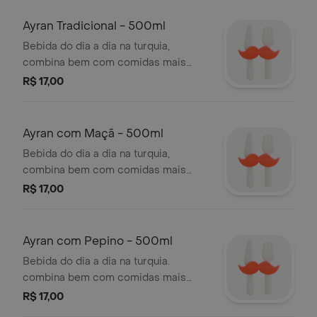
gaseificado na hora. growler de
500ml.
Ayran Tradicional - 500ml
Bebida do dia a dia na turquia,
combina bem com comidas mais
temperadas e churrasco.
R$ 17,00
Ayran com Maçã - 500ml
Bebida do dia a dia na turquia,
combina bem com comidas mais
temperadas e churrasco. sem açúcar,
R$ 17,00
com suave toque de maçã.
Ayran com Pepino - 500ml
Bebida do dia a dia na turquia.
combina bem com comidas mais
temperadas e churrasco, sem açúcar
R$ 17,00
e com toque de pepino.