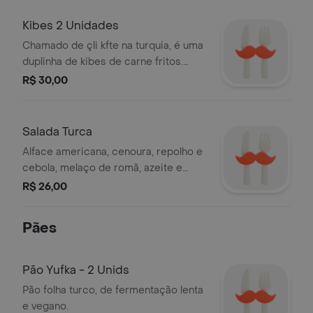
Kibes 2 Unidades
Chamado de çli kfte na turquia, é uma
duplinha de kibes de carne fritos.
inclui melaço de romã.
R$ 30,00
Salada Turca
Alface americana, cenoura, repolho e
cebola, melaço de romã, azeite e
especiarias.
R$ 26,00
Pães
Pão Yufka - 2 Unids
Pão folha turco, de fermentação lenta
e vegano.