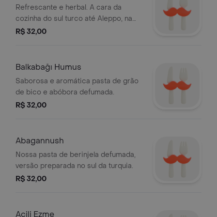
pepino e ervas
Refrescante e herbal. A cara da
cozinha do sul turco até Aleppo, na
Síria.
R$ 32,00
Balkabağı Humus
Saborosa e aromática pasta de grão
de bico e abóbora defumada.
R$ 32,00
Abagannush
Nossa pasta de berinjela defumada,
versão preparada no sul da turquia.
R$ 32,00
Acili Ezme