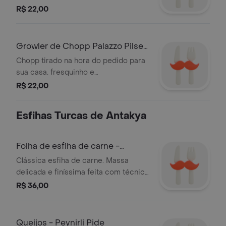
uma índia pale ale de:abv 6,5% ibu 45.
R$ 22,00
Growler de Chopp Palazzo Pilsen
500Ml
Chopp tirado na hora do pedido para
sua casa. fresquinho e
refrescante.uma lager de: abv 4,8%
R$ 22,00
ibu 12.
Esfihas Turcas de Antakya
Folha de esfiha de carne -
Lahmacun 2un
Clássica esfiha de carne. Massa
delicada e finíssima feita com técnica
ancestral.
R$ 36,00
Queijos - Peynirli Pide