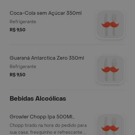
Coca-Cola sem Açúcar 350ml
Refrigerante.
R$ 9,50
Guaraná Antarctica Zero 350ml
Refrigerante.
R$ 9,50
Bebidas Alcoólicas
Growler Chopp Ipa 500Ml
Schornstein
Chopp tirado na hora do pedido para
sua casa. fresquinho e refrescante.