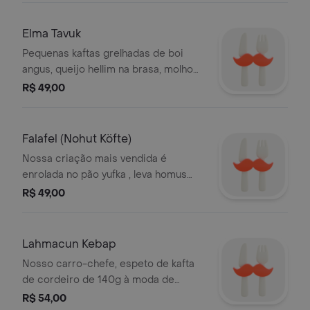
Elma Tavuk
Pequenas kaftas grelhadas de boi
angus, queijo hellim na brasa, molho
de tomate turco, picles artesanais,
R$ 49,00
azeitona e salada.
Falafel (Nohut Köfte)
Nossa criação mais vendida é
enrolada no pão yufka , leva homus
com abóbora, salada, lâminas de
R$ 49,00
berinjela frita e molho de tahine. por
acaso, também vai bem para veganos.
Lahmacun Kebap
Nosso carro-chefe, espeto de kafta
de cordeiro de 140g à moda de
adana, enrolado em folha de esfiha de
R$ 54,00