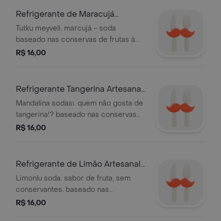
500ml.
Refrigerante de Maracujá
Artesanal 500Ml
Tutku meyveli. marcujá - soda
baseado nas conservas de frutas à
moda antiga no império otomano e
R$ 16,00
mundo árabe. gaseificado na hora.
growler de 500ml.
Refrigerante Tangerina Artesanal
500Ml
Mandalina sodası. quem não gosta de
tangerina!? baseado nas conservas
de frutas à moda antiga no império
R$ 16,00
otomano e mundo árabe. gaseificado
na hora. growler de 500ml.
Refrigerante de Limão Artesanal
500Ml
Limonlu soda. sabor de fruta, sem
conservantes. baseado nas
conservas de frutas à moda antiga no
R$ 16,00
império otomano e mundo árabe.