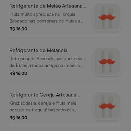
Refrigerante de Melão Artesanal
- 500ml
Fruta muito apreciada na Turquia.
Baseado nas conservas de frutas à
moda antiga no império Otomano e
R$ 16,00
mundo árabe. Gaseificado na hora.
Refrigerante de Melancia
artesanal 500ml
Refrescante. Baseado nas conservas
de frutas à moda antiga no império
Otomano e mundo árabe. Gaseificado
R$ 16,00
na hora.
Refrigerante Cereja Artesanal
500Ml
Kiraz sodasıa, cereja é fruta mais
popular da turquia! baseado nas
conservas de frutas à moda antiga no
R$ 16,00
império otomano e mundo árabe.
gaseificado na hora. growler de