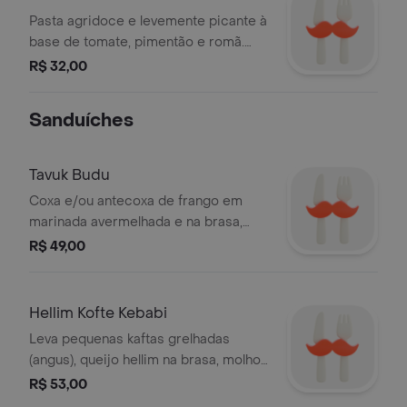
Pasta agridoce e levemente picante à
base de tomate, pimentão e romã.
sabor complexo e tipicamente turco.
R$ 32,00
Sanduíches
Tavuk Budu
Coxa e/ou antecoxa de frango em
marinada avermelhada e na brasa,
picada na hora e enrolada com
R$ 49,00
salada, acili ezme (vinagrete
agridoce) e cacik (iogurte, pepino e
ervas)
Hellim Kofte Kebabi
Leva pequenas kaftas grelhadas
(angus), queijo hellim na brasa, molho
de tomate turco, picles artesanais,
R$ 53,00
azeitona e salada.