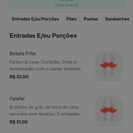
(novos usuários)
Entradas E/ou Porções
Pães
Pastas
Sanduíches
Entradas E/ou Porções
Batata Frita
Feitas na casa. Cortadas, fritas e
temperadas com o zaatar também
produzido por nós. Criação Kebab
R$ 32,00
Salonu em 2007.
Falafel
Bolinhos de grão de bico da casa,
servidos com taratour, 5 unidades.
R$ 31,00