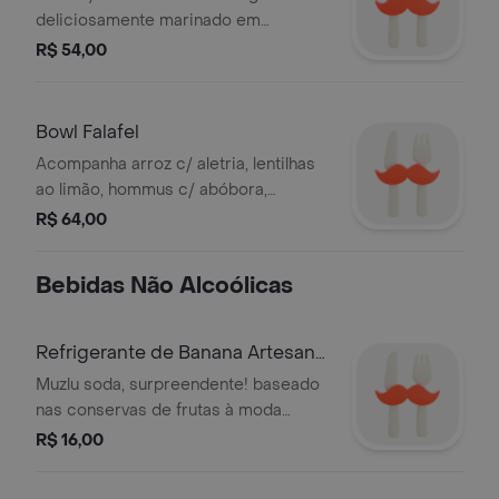
deliciosamente marinado em
tempero turco e avermelhado. leva
R$ 54,00
arroz c/ aletria, lentilhas ao limão,
hommus c/ abóbora, abagannush e
pão.
Bowl Falafel
Acompanha arroz c/ aletria, lentilhas
ao limão, hommus c/ abóbora,
abagannush e pão.
R$ 64,00
Bebidas Não Alcoólicas
Refrigerante de Banana Artesanal
500Ml
Muzlu soda, surpreendente! baseado
nas conservas de frutas à moda
antiga no império otomano e mundo
R$ 16,00
árabe. gaseificado na hora. growler
de 500ml.