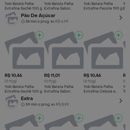
Yoki Batata Palha
Yoki Batata Palha
Yoki Batata Palha
Yoki
Extrafina Sachê 100 g
Extrafina Sabor
Extrafina Pacote 190 g
Ext
Parmesão Sachê 100g
Sal
Pão De Açúcar
34 min o prog.
R$ 6,99
•
R$ 10,46
R$ 11,01
R$ 10,46
R$ 
(0.11/g)
(0.11/g)
(0.11/g)
(0.
Yoki Batata Palha
Yoki Batata Palha
Yoki Batata Palha
Yoki
Extrafina Sachê 100 g
Extrafina Sabor
Extrafina Cebola e
Tra
Parmesão Sachê 100g
Salsa Sachê 100g
105
Extra
59 min o prog.
R$ 8,99
•