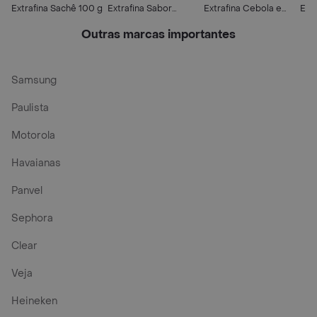
Extrafina Sachê 100 g
Extrafina Sabor
Extrafina Cebola e
Ext
Parmesão Sachê 100g
Salsa Sachê 100g
Outras marcas importantes
Samsung
Paulista
Motorola
Havaianas
Panvel
Sephora
Clear
Veja
Heineken