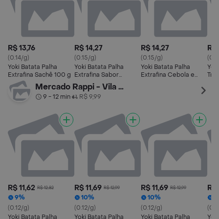
R$ 13,76
R$ 14,27
R$ 14,27
R$ 
(0.14/g)
(0.15/g)
(0.15/g)
(0.1
Yoki Batata Palha
Yoki Batata Palha
Yoki Batata Palha
Yoki
Extrafina Sachê 100 g
Extrafina Sabor
Extrafina Cebola e
Tra
Parmesão Sachê 100g
Salsa Sachê 100g
105
Mercado Rappi - Vila Olimpia
9 - 12 min
R$ 9,99
•
R$ 11,62
R$ 11,69
R$ 11,69
R$ 
R$ 12,82
R$ 12,99
R$ 12,99
9%
10%
10%
1
(0.12/g)
(0.12/g)
(0.12/g)
(0.
Yoki Batata Palha
Yoki Batata Palha
Yoki Batata Palha
Yoki