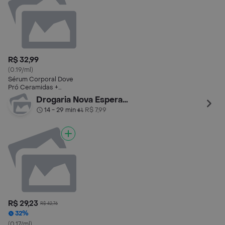
R$ 32,99
(0.19/ml)
Sérum Corporal Dove
Pró Ceramidas +
Dermo Hidratante
Drogaria Nova Esperança
180ml
14 - 29 min
R$ 7,99
•
R$ 29,23
R$ 42,76
32%
(0.17/ml)