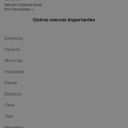
Sérum Corporal Dove
Pró Ceramidas +
Dermo Hidratante
180ml
Outras marcas importantes
Samsung
Paulista
Motorola
Havaianas
Panvel
Sephora
Clear
Veja
Heineken