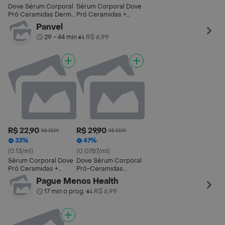
Dove Sérum Corporal
Sérum Corporal Dove
Pró Ceramidas Dermo
Pró Ceramidas +
Hidratante Pele Seca
Dermo Hidratante
Panvel
180ml
29 - 44 min
R$ 6,99
•
R$ 22,90
R$ 29,90
R$ 33,99
R$ 55,99
33%
47%
(0.13/ml)
(0.0787/ml)
Sérum Corporal Dove
Dove Sérum Corporal
Pró Ceramidas +
Pró-Ceramidas
Dermo Hidratante
Dermo Hidratante
Pague Menos Health
180ml
380ml
17 min o prog.
R$ 6,99
•