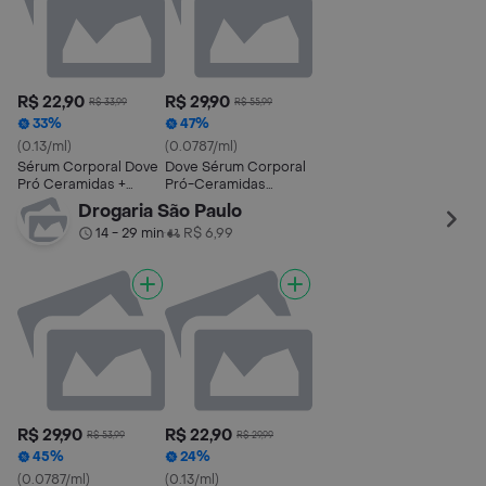
R$ 22,90
R$ 29,90
R$ 33,99
R$ 55,99
33%
47%
(0.13/ml)
(0.0787/ml)
Sérum Corporal Dove
Dove Sérum Corporal
Pró Ceramidas +
Pró-Ceramidas
Dermo Hidratante
Dermo Hidratante
Drogaria São Paulo
180ml
380ml
14 - 29 min
R$ 6,99
•
R$ 29,90
R$ 22,90
R$ 53,99
R$ 29,99
45%
24%
(0.0787/ml)
(0.13/ml)