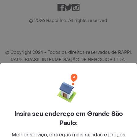
Facebook
Twitter
Instagram
©
2026
Rappi Inc. All rights reserved.
© Copyright 2024 - Todos os direitos reservados de RAPPI.
RAPPI BRASIL INTERMEDIAÇÃO DE NEGÓCIOS LTDA.,
empresa com sede social na R Haddock Lobo, 595, 9 andar,
conj. 91, Lado A, Cerqueira Cesar, São Paulo/SP CEP. 01414-
905, CNPJ/MF n° 26.900.161/0001-25.
Insira seu endereço em Grande São
Paulo:
Melhor serviço, entregas mais rápidas e preços