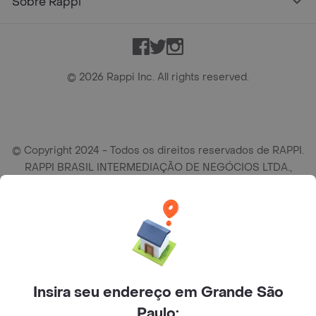
Sobre Rappi
Facebook
Twitter
Instagram
©
2026
Rappi Inc. All rights reserved.
© Copyright 2024 - Todos os direitos reservados de RAPPI.
RAPPI BRASIL INTERMEDIAÇÃO DE NEGÓCIOS LTDA.,
empresa com sede social na R Haddock Lobo, 595, 9 andar,
conj. 91, Lado A, Cerqueira Cesar, São Paulo/SP CEP. 01414-
905, CNPJ/MF n° 26.900.161/0001-25.
Insira seu endereço em Grande São
Paulo: