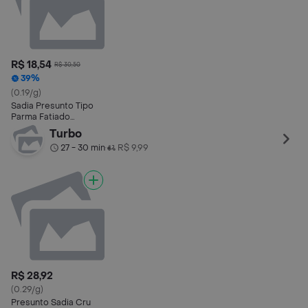
R$ 18,54
R$ 30,50
39%
(0.19/g)
Sadia Presunto Tipo
Parma Fatiado
Speciale 70g
Turbo
27 - 30 min
R$ 9,99
•
R$ 28,92
(0.29/g)
Presunto Sadia Cru