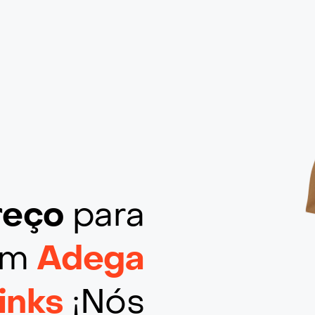
ereço
para
 em
Adega
inks
¡Nós