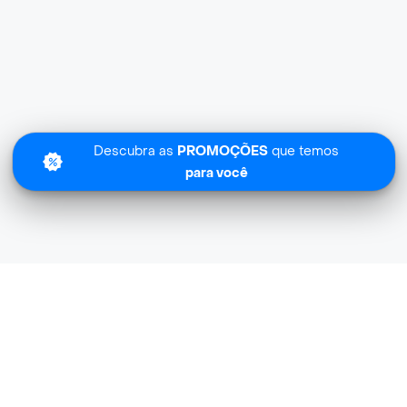
Descubra as
PROMOÇÕES
que temos
para você
Sentimos
dega Emporio-dos-drinks não tem cobertura na sua zon