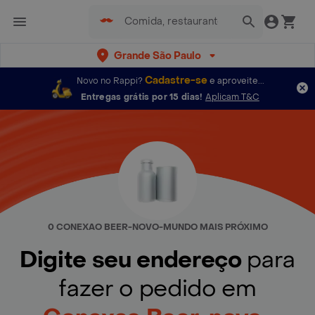
Grande São Paulo
Cadastre-se
Novo no Rappi?
e aproveite...
Entregas grátis por 15 dias!
Aplicam T&C
0 CONEXAO BEER-NOVO-MUNDO MAIS PRÓXIMO
Digite seu endereço
para
fazer o pedido em