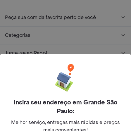
Peça sua comida favorita perto de você
Categorias
Junte-se ao Rappi
Sobre Rappi
Facebook
Twitter
Instagram
Insira seu endereço em Grande São
©
2026
Rappi Inc. All rights reserved.
Paulo:
Melhor serviço, entregas mais rápidas e preços
mais convenientes!