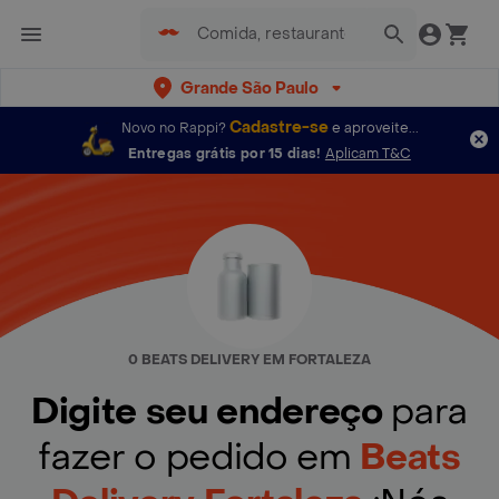
Grande São Paulo
Cadastre-se
Novo no Rappi?
e aproveite...
Entregas grátis por 15 dias!
Aplicam T&C
0 BEATS DELIVERY EM FORTALEZA
Digite seu endereço
para
fazer o pedido em
Beats