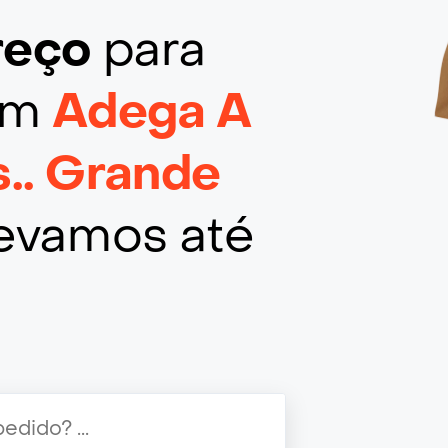
ereço
para
 em
Adega A
s.. Grande
levamos até