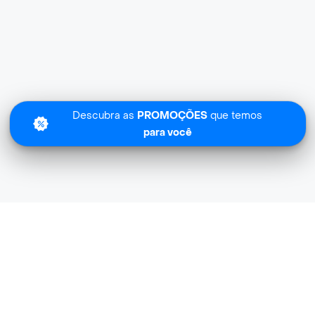
Descubra as
PROMOÇÕES
que temos
para você
Sentimos
Adega A Saideira Bebidas.. não tem cobertura na sua zona