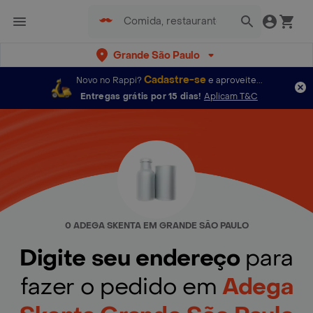
Grande São Paulo
Cadastre-se
Novo no Rappi?
e aproveite...
Entregas grátis por 15 dias!
Aplicam T&C
0 ADEGA SKENTA EM GRANDE SÃO PAULO
Digite seu endereço
para
fazer o pedido em
Adega