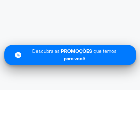
Descubra as
PROMOÇÕES
que temos
para você
Sentimos
Bebidaria Nacional.. não tem cobertura na sua zona.