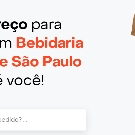
ereço
para
 em
Bebidaria
de São Paulo
é você!