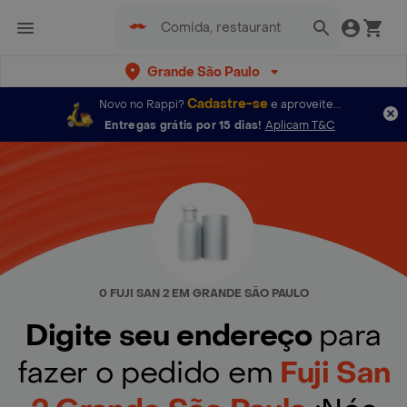
Grande São Paulo
Cadastre-se
Novo no Rappi?
e aproveite...
Entregas grátis por 15 dias!
Aplicam T&C
0 FUJI SAN 2 EM GRANDE SÃO PAULO
Digite seu endereço
para
fazer o pedido em
Fuji San