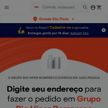
Grande São Paulo
Cadastre-se
Novo no Rappi?
e aproveite...
Entregas grátis por 15 dias!
Aplicam T&C
0 GRUPO BIG HIPER BOMPRECO EXPRESS EM JOÃO PESSOA
Digite seu endereço
para
fazer o pedido em
Grupo