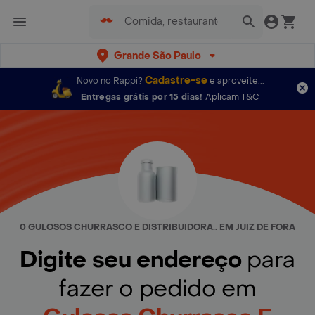
Grande São Paulo
Cadastre-se
Novo no Rappi?
e aproveite...
Entregas grátis por 15 dias!
Aplicam T&C
0 GULOSOS CHURRASCO E DISTRIBUIDORA.. EM JUIZ DE FORA
Digite seu endereço
para
fazer o pedido em