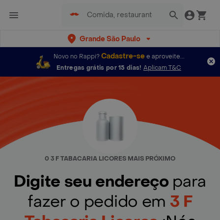
Grande São Paulo
Cadastre-se
Novo no Rappi?
e aproveite...
Entregas grátis por 15 dias!
Aplicam T&C
0 3 F TABACARIA LICORES MAIS PRÓXIMO
Digite seu endereço
para
fazer o pedido em
3 F