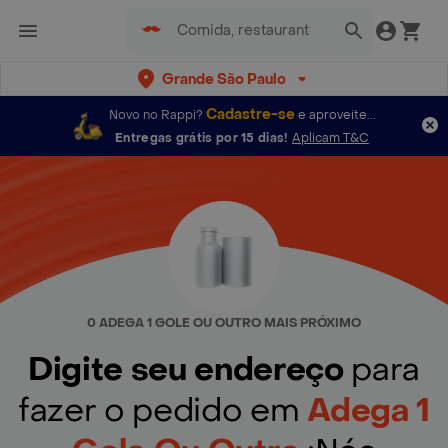
Grande São Paulo
Cadastre-se
Novo no Rappi?
e aproveite...
Entregas grátis por 15 dias!
Aplicam T&C
0 ADEGA 1 GOLE OU OUTRO MAIS PRÓXIMO
Digite seu endereço
para
fazer o pedido em
Adega 1