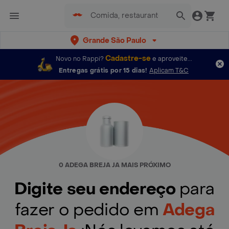
Grande São Paulo
Cadastre-se
Novo no Rappi?
e aproveite...
Entregas grátis por 15 dias!
Aplicam T&C
0 ADEGA BREJA JA MAIS PRÓXIMO
Digite seu endereço
para
fazer o pedido em
Adega