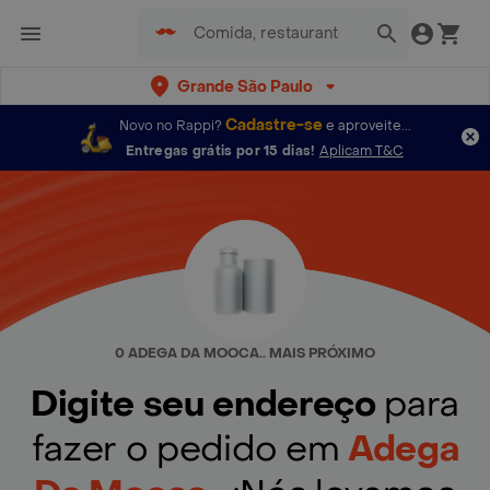
Grande São Paulo
Cadastre-se
Novo no Rappi?
e aproveite...
Entregas grátis por 15 dias!
Aplicam T&C
0 ADEGA DA MOOCA.. MAIS PRÓXIMO
Digite seu endereço
para
fazer o pedido em
Adega