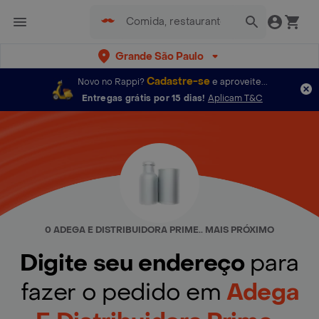
Grande São Paulo
Cadastre-se
Novo no Rappi?
e aproveite...
Entregas grátis por 15 dias!
Aplicam T&C
0 ADEGA E DISTRIBUIDORA PRIME.. MAIS PRÓXIMO
Digite seu endereço
para
fazer o pedido em
Adega