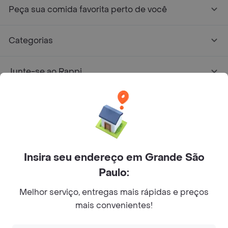
Peça sua comida favorita perto de você
Categorias
Junte-se ao Rappi
Sobre Rappi
Facebook
Twitter
Instagram
Insira seu endereço em Grande São
©
2026
Rappi Inc. All rights reserved.
Paulo:
Melhor serviço, entregas mais rápidas e preços
mais convenientes!
© Copyright 2024 - Todos os direitos reservados de RAPPI.
RAPPI BRASIL INTERMEDIAÇÃO DE NEGÓCIOS LTDA.,