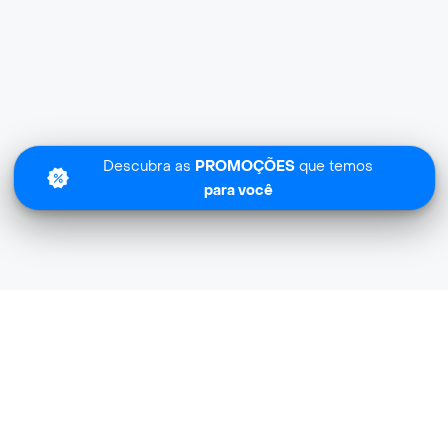
Descubra as
PROMOÇÕES
que temos
para você
Sentimos
Adegao Do Alemao.. não tem cobertura na sua zona.