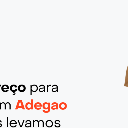
ereço
para
 em
Adegao
s levamos