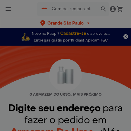
Grande São Paulo
Cadastre-se
Novo no Rappi?
e aproveite...
Entregas grátis por 15 dias!
Aplicam T&C
0 ARMAZEM DO URSO.. MAIS PRÓXIMO
Digite seu endereço
para
fazer o pedido em