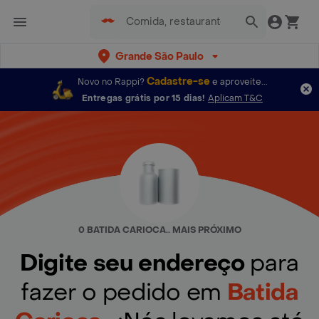
Grande São Paulo
Cadastre-se
Novo no Rappi?
e aproveite...
Entregas grátis por 15 dias!
Aplicam T&C
0 BATIDA CARIOCA.. MAIS PRÓXIMO
Digite seu endereço
para
fazer o pedido em
Batida