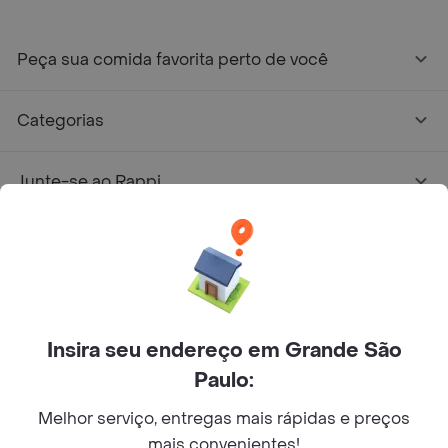
Peça sua comida favorita perto de você
Categorias
Junte-se ao Rappi
Sobre Rappi
Facebook
Twitter
Instagram
Insira seu endereço em Grande São
©
2026
Rappi Inc. All rights reserved.
Paulo:
Melhor serviço, entregas mais rápidas e preços
mais convenientes!