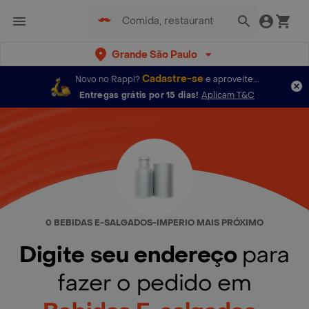
Grande São Paulo
Cadastre-se
Novo no Rappi?
e aproveite...
Entregas grátis por 15 dias!
Aplicam T&C
0 BEBIDAS E-SALGADOS-IMPERIO MAIS PRÓXIMO
Digite seu endereço
para
fazer o pedido em