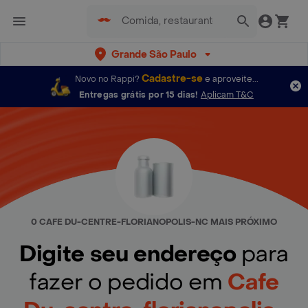
Grande São Paulo
Cadastre-se
Novo no Rappi?
e aproveite...
Entregas grátis por 15 dias!
Aplicam T&C
0 CAFE DU-CENTRE-FLORIANOPOLIS-NC MAIS PRÓXIMO
Digite seu endereço
para
fazer o pedido em
Cafe