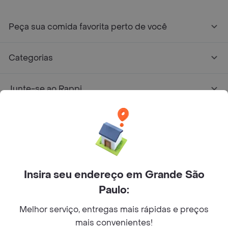
Peça sua comida favorita perto de você
Categorias
Junte-se ao Rappi
Sobre Rappi
Facebook
Twitter
Instagram
Insira seu endereço em Grande São
©
2026
Rappi Inc. All rights reserved.
Paulo:
Melhor serviço, entregas mais rápidas e preços
mais convenientes!
© Copyright 2024 - Todos os direitos reservados de RAPPI.