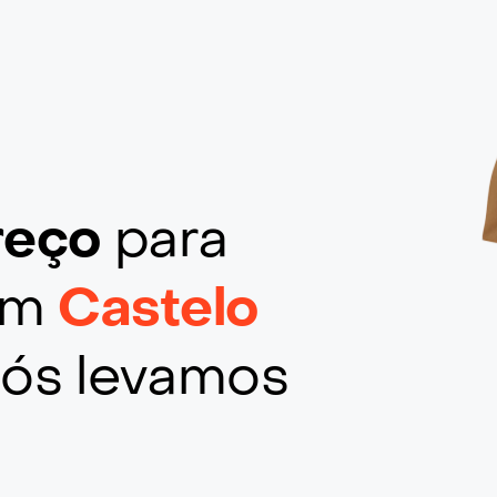
ereço
para
 em
Castelo
Nós levamos