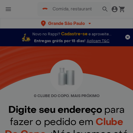
Grande São Paulo
Cadastre-se
Novo no Rappi?
e aproveite...
Entregas grátis por 15 dias!
Aplicam T&C
0 CLUBE DO COPO. MAIS PRÓXIMO
Digite seu endereço
para
fazer o pedido em
Clube