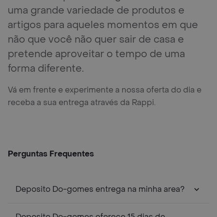
uma grande variedade de produtos e
artigos para aqueles momentos em que
não que você não quer sair de casa e
pretende aproveitar o tempo de uma
forma diferente.
Vá em frente e experimente a nossa oferta do dia e
receba a sua entrega através da Rappi.
Perguntas Frequentes
Deposito Do-gomes entrega na minha area?
Deposito Do-gomes oferece 15 dias de