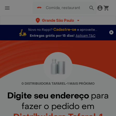
Grande São Paulo
Cadastre-se
Novo no Rappi?
e aproveite...
Entregas grátis por 15 dias!
Aplicam T&C
0 DISTRIBUIDORA TAFAREL-1 MAIS PRÓXIMO
Digite seu endereço
para
fazer o pedido em