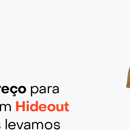
ereço
para
 em
Hideout
s levamos