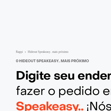
Rappi
Hideout Speakeasy.. mais próximo
0 HIDEOUT SPEAKEASY.. MAIS PRÓXIMO
Digite seu end
fazer o pedido
Speakeasy..
¡Nó