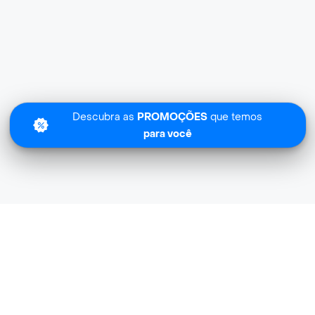
Descubra as
PROMOÇÕES
que temos
para você
Sentimos
Hideout Speakeasy.. não tem cobertura na sua zona.