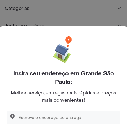
Categorias
Junte-se ao Rappi
Sobre Rappi
Facebook
Twitter
Instagram
Insira seu endereço em Grande São
©
2026
Rappi Inc. All rights reserved.
Paulo:
Melhor serviço, entregas mais rápidas e preços
mais convenientes!
© Copyright 2024 - Todos os direitos reservados de RAPPI.
RAPPI BRASIL INTERMEDIAÇÃO DE NEGÓCIOS LTDA.,
empresa com sede social na R Haddock Lobo, 595, 9 andar,
Descubra as
PROMOÇÕES
que temos
para você
conj. 91, Lado A, Cerqueira Cesar, São Paulo/SP CEP. 01414-