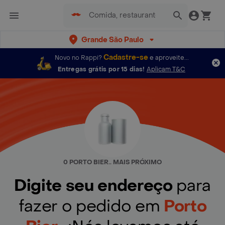
Grande São Paulo
Cadastre-se
Novo no Rappi?
e aproveite...
Entregas grátis por 15 dias!
Aplicam T&C
0 PORTO BIER.. MAIS PRÓXIMO
Digite seu endereço
para
fazer o pedido em
Porto