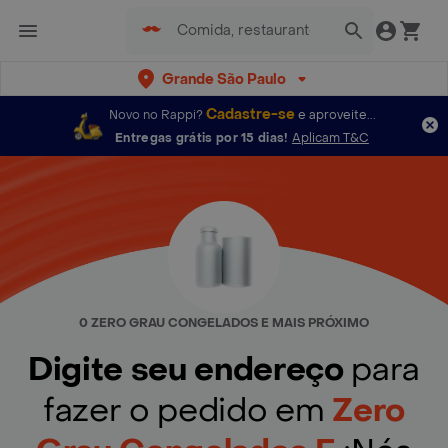
Grande São Paulo
Cadastre-se
Novo no Rappi?
e aproveite...
Entregas grátis por 15 dias!
Aplicam T&C
0 ZERO GRAU CONGELADOS E MAIS PRÓXIMO
Digite seu endereço
para
fazer o pedido em
Zero