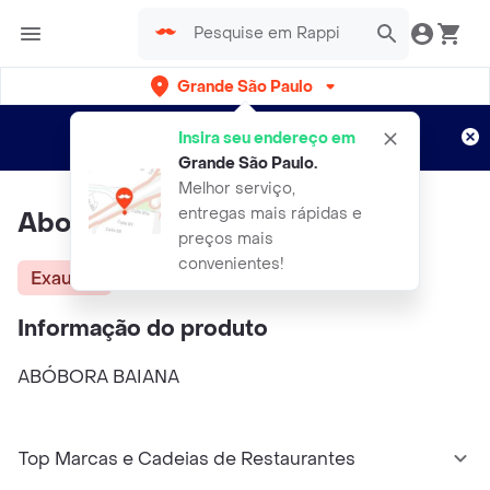
Grande São Paulo
Cadastre-se
Novo no Rappi?
e aproveite...
Insira seu endereço em
Entregas grátis por 15 dias!
Aplicam T&C
Grande São Paulo
.
Melhor serviço,
entregas mais rápidas e
Abobora Baiana
preços mais
convenientes!
Exausta
Informação do produto
ABÓBORA BAIANA
Top Marcas e Cadeias de Restaurantes