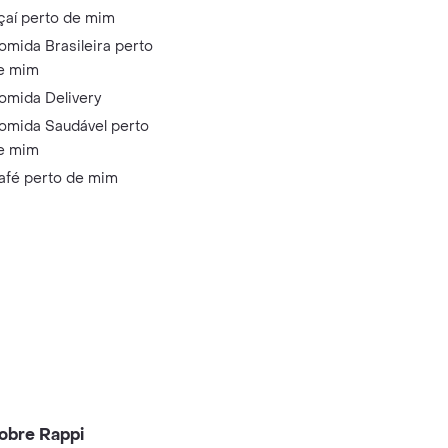
çaí perto de mim
omida Brasileira perto
e mim
omida Delivery
omida Saudável perto
e mim
afé perto de mim
obre Rappi