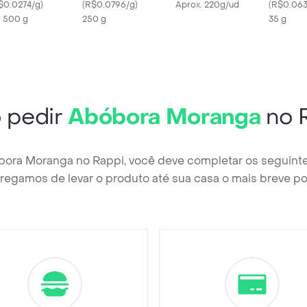
oco
$0.0274/g
)
(
R$0.0796/g
)
Aprox. 220g/ud
(
R$0.063
X 500 g
250 g
35 g
 pedir
Abóbora Moranga
no 
bora Moranga no Rappi, você deve completar os seguint
regamos de levar o produto até sua casa o mais breve po