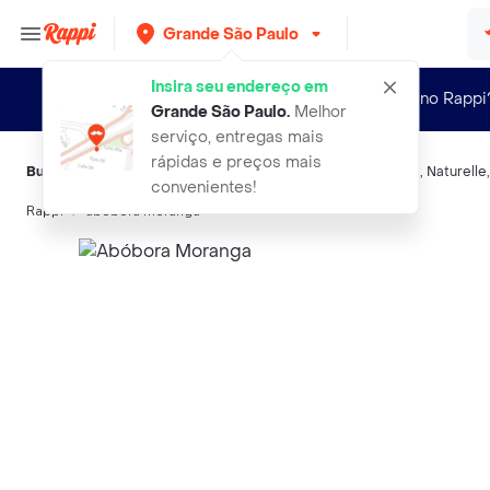
Grande São Paulo
Insira seu endereço em
Novo no Rappi
Grande São Paulo
.
Melhor
serviço, entregas mais
rápidas e preços mais
Buscas relacionadas:
Legumes
,
Sem Trademark
,
Rio de Uma
,
Naturelle
convenientes!
Rappi
abobora moranga