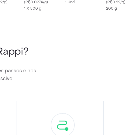
9/g
)
Morango
(
R$0.0274/g
)
1 Und
(
R$0.22/g
)
1 X 500 g
200 g
Rappi?
es passos e nos
ssível