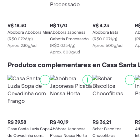
R$ 18,30
R$ 17,70
R$ 4,23
R$
Abobora Abóbora Mini
Abóbora Japonesa
Abóbora Batã
Ab
(
R$0.0796/g
)
Cabotia Processado
(
R$0.0071/g
)
(
R
Aprox. 230g/ud
(
R$0.0354/g
)
Aprox. 600g/ud
Ap
Aprox. 500g/ud
Produtos complementares en Casa Santa 
R$ 39,58
R$ 40,19
R$ 36,21
R$
Casa Santa Luzia Sopa
Abóbora Japonesa
Schär Biscoitos
At
de Cevadinha com
Picada Nossa Horta
Chocofibras
In