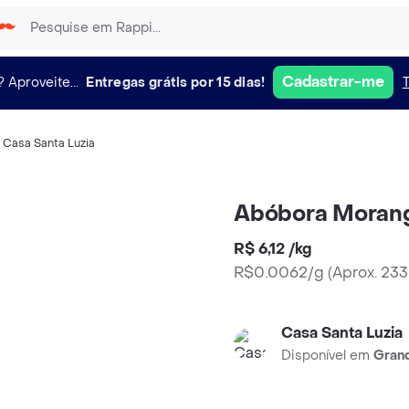
Cadastrar-me
?
Aproveite...
Entregas grátis por 15 dias!
,
Casa Santa Luzia
Abóbora Moran
R$ 6,12
/
kg
R$0.0062/g
(
Aprox. 23
Casa Santa Luzia
Disponível em
Grand