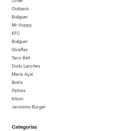
Ofner
Outback
Bullguer
Mr Hoppy
KFC
Bullguer
Giraffas
Taco Bell
Dudu Lanches
Maria Açaí
Bob's
Patties
Kibon
Jerónimo Burger
Categorias