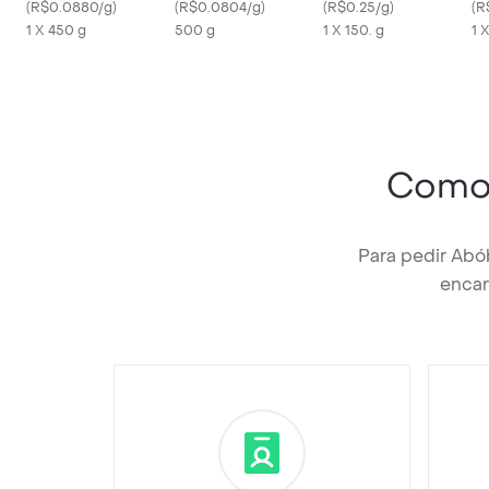
Frango
(
R$0.0880/g
)
(
R$0.0804/g
)
(
R$0.25/g
)
C
(
R
1 X 450 g
500 g
1 X 150. g
1 
Como
Para pedir Abó
encar