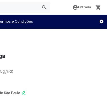
Entrada
Termos e Condições
ga
30g/ud
)
e São Paulo