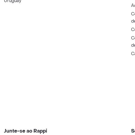
Uruguay
A
C
d
C
C
d
C
Junte-se ao Rappi
S