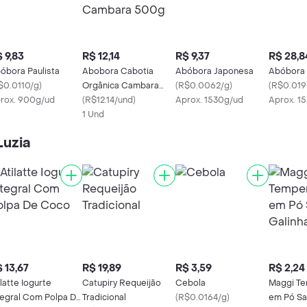
 9,83
R$ 12,14
R$ 9,37
R$ 28,8
óbora Paulista
Abobora Cabotia
Abóbora Japonesa
Abóbora
$0.0110/g
)
Orgânica Cambara
(
R$0.0062/g
)
(
R$0.019
rox. 900g/ud
500g
(
R$12.14/und
)
Aprox. 1530g/ud
Aprox. 1
1 Und
Luzia
 13,67
R$ 19,89
R$ 3,59
R$ 2,24
ilatte Iogurte
Catupiry Requeijão
Cebola
Maggi Te
tegral Com Polpa De
Tradicional
(
R$0.0164/g
)
em Pó Sa