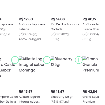
4
R$ 12,50
R$ 14,08
R$ 40,19
 Japonesa
Abóbora Japonesa
Rio De Una Abobora
Abóbora Japon
0/g
)
Fatiada
Cortada
Picada Nossa H
520g/ud
(
R$0.0357/g
)
(
R$0.0282/g
)
(
R$0.0804/g
)
Aprox. 350g/ud
500 g
500 g
R$ 13,67
R$ 18,67
R$ 42,84
mpero Caldo
Atilatte Iogurte
Blueberry 125gr
Grano Square G
bor Galinha
Integral sabor
(
R$18.67/und
)
Premium