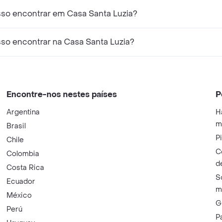
o encontrar em Casa Santa Luzia?
o encontrar na Casa Santa Luzia?
Encontre-nos nestes países
P
Argentina
H
m
Brasil
P
Chile
C
Colombia
d
Costa Rica
S
Ecuador
m
México
G
Perú
P