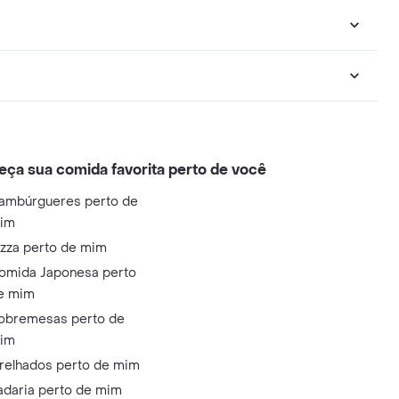
eça sua comida favorita perto de você
ambúrgueres perto de
im
izza perto de mim
omida Japonesa perto
e mim
obremesas perto de
im
relhados perto de mim
adaria perto de mim