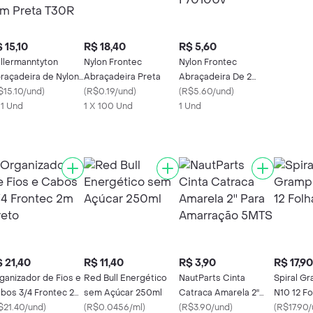
 15,10
R$ 18,40
R$ 5,60
llermanntyton
Nylon Frontec
Nylon Frontec
raçadeira de Nylon
Abraçadeira Preta
Abraçadeira De 2
6 x 150 mm Preta
$15.10/und
)
(
R$0.19/und
)
5X100 Preto F7010Uv
(
R$5.60/und
)
0R
x 1 Und
1 X 100 Und
1 Und
 21,40
R$ 11,40
R$ 3,90
R$ 17,90
ganizador de Fios e
Red Bull Energético
NautParts Cinta
Spiral G
bos 3/4 Frontec 2m
sem Açúcar 250ml
Catraca Amarela 2''
N10 12 Fo
eto
$21.40/und
)
(
R$0.0456/ml
)
Para Amarração 5MTS
(
R$3.90/und
)
(
R$17.90