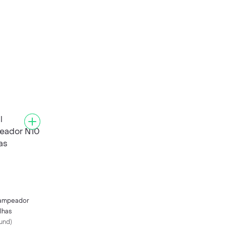
rampeador
lhas
/und
)