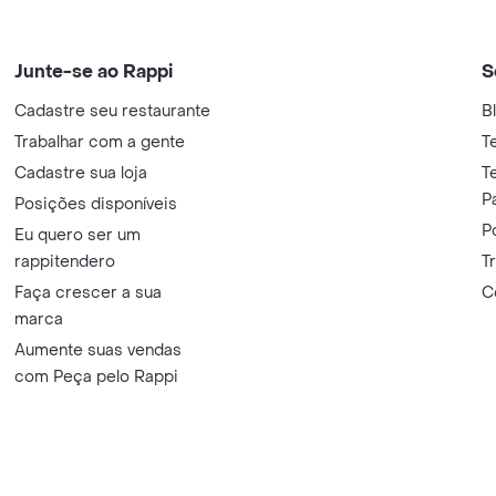
Junte-se ao Rappi
S
Cadastre seu restaurante
B
Trabalhar com a gente
T
Cadastre sua loja
T
P
Posições disponíveis
P
Eu quero ser um
rappitendero
T
Faça crescer a sua
C
marca
Aumente suas vendas
com Peça pelo Rappi