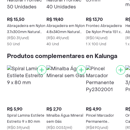
R$ 15,50
R$ 19,40
R$ 13,70
R$
Abraçadeira em Nylon
Abraçadeira em Nylon
Frontec Abraçadeira
He
3.7x300mm Natural
4.8x340mm Natural
De Nylon Preta 151 x
Ab
Frontec 50 Unidades
(
R$0.31/und
)
Frontec 40 Unidades
(
R$0.49/und
)
3,7mm
(
R$0.14/und
)
3.
(
R
50 Und
40 Und
1 X 100 Und
T3
1 
Produtos complementares en Kalunga
R$ 5,90
R$ 2,70
R$ 4,90
R$
Spiral Lamina Estilete
Minalba Água Mineral
Pincel Marcador
Or
Estreito 9 x 80 mm
sem Gás
Permanente
Ca
(
R$0.59/und
)
(
R$0.0053/ml
)
Py2302001
(
R$4.90/und
)
Pr
(
R