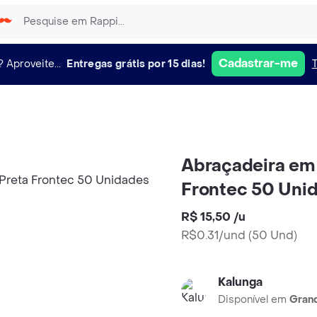
Cadastrar-me
?
Aproveite...
Entregas grátis por 15 dias!
Abraçadeira em
Frontec 50 Uni
R$ 15,50
/
u
R$0.31/und
(
50 Und
)
Kalunga
Disponível em
Grand