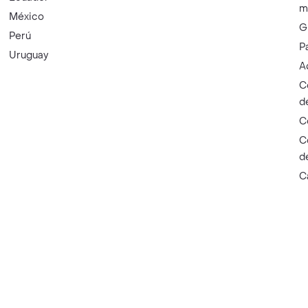
m
México
G
Perú
P
Uruguay
A
C
d
C
C
d
C