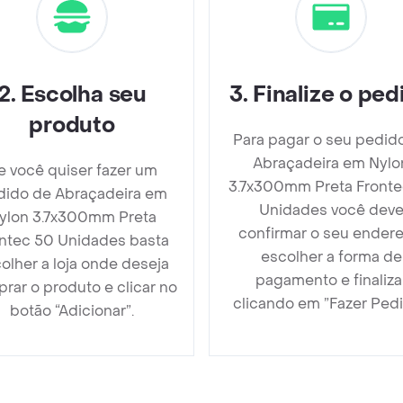
2
.
Escolha seu
3
.
Finalize o ped
produto
Para pagar o seu pedid
Abraçadeira em Nylo
e você quiser fazer um
3.7x300mm Preta Fronte
dido de Abraçadeira em
Unidades você dev
ylon 3.7x300mm Preta
confirmar o seu endere
ntec 50 Unidades basta
escolher a forma de
olher a loja onde deseja
pagamento e finaliza
rar o produto e clicar no
clicando em ”Fazer Pedi
botão “Adicionar”.