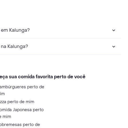
r em Kalunga?
 na Kalunga?
eça sua comida favorita perto de você
ambúrgueres perto de
im
izza perto de mim
omida Japonesa perto
e mim
obremesas perto de