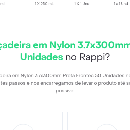
Und
1 X 250 mL
1 X 1 Und
1 x 1 Und
çadeira em Nylon 3.7x300mm
Unidades
no Rappi?
adeira em Nylon 3.7x300mm Preta Frontec 50 Unidades no
tes passos e nos encarregamos de levar o produto até s
possível