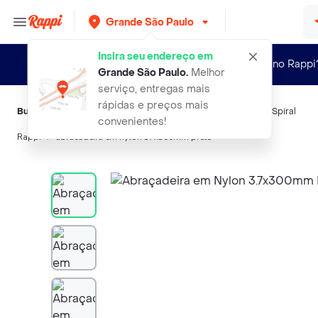
Grande São Paulo
Insira seu endereço em
Novo no Rappi
Grande São Paulo
.
Melhor
serviço, entregas mais
rápidas e preços mais
Buscas relacionadas:
Ferramentas
,
Nylon
,
Minalba
,
Red Bull
,
Spiral
convenientes!
Rappi
abracadeira em nylon 37x300mm preta