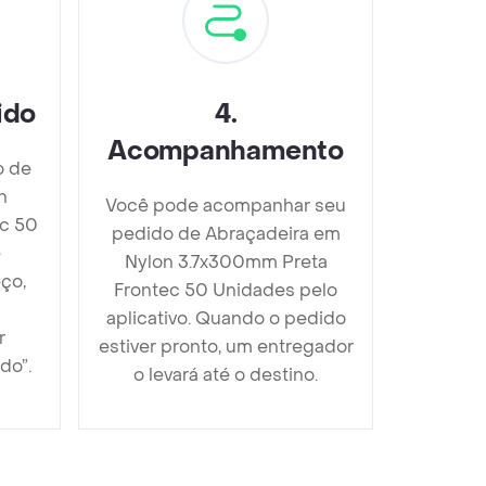
ido
4
.
Acompanhamento
o de
n
Você pode acompanhar seu
c 50
pedido de Abraçadeira em
e
Nylon 3.7x300mm Preta
ço,
Frontec 50 Unidades pelo
aplicativo. Quando o pedido
r
estiver pronto, um entregador
do”.
o levará até o destino.