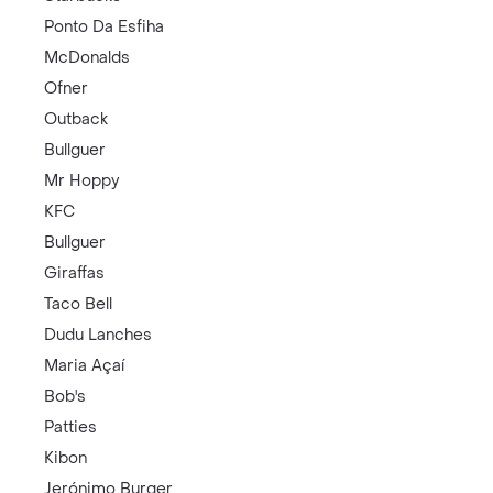
Ponto Da Esfiha
McDonalds
Ofner
Outback
Bullguer
Mr Hoppy
KFC
Bullguer
Giraffas
Taco Bell
Dudu Lanches
Maria Açaí
Bob's
Patties
Kibon
Jerónimo Burger